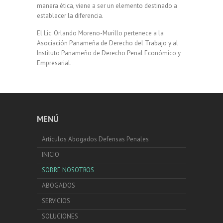
manera ética, viene a ser un elemento destinado a
establecer la diferencia.
El Lic. Orlando Moreno-Murillo pertenece a la
Asociación Panameña de Derecho del Trabajo y al
Instituto Panameño de Derecho Penal Económico y
Empresarial.
MENÚ
Artículos Abogados Defensas Penales
INICIO
SOBRE NOSOTROS
ABOGADOS
SERVICIOS
SOLUCIONES